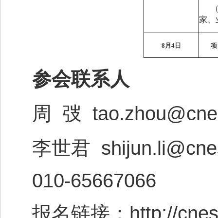
家、
8
月
4
日
项
参会联系人
tao.zhou@cne
周
弢
shijun.li@cne
李世君
010-65667066
http://cne
报名链接：