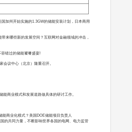
美国加州开始实施的
1.3GW
的储能安装计划，日本商用
能带来哪些新的发展空间？互联网对金融领域的冲击，
不容错过的储能饕餮盛宴
!
家会议中心（北京）隆重召开。
储能商业模式和发展道路做具体的研讨工作。
储能商业化模式？美国
DOE
储能项目负责人
员国的共同力量，不断影响世界各国的电网、电力监管