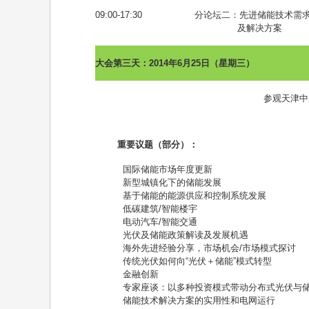
09:00-17:30
分论坛二：先进储能技术需
及解决方案
大会第三天：
2014
年
6
月
25
日（星期三）
参观天津中
重要议题（部分）：
国际储能市场年度更新
新型城镇化下的储能发展
基于储能的能源供应和控制系统发展
低碳建筑
/
智能楼宇
电动汽车
/
智能交通
光伏及储能政策解读及发展机遇
海外先进经验分享，市场机会
/
市场模式探讨
传统光伏如何向
“
光伏＋储能
”
模式转型
金融创新
专家座谈：以多种投资模式带动分布式光伏与
储能技术解决方案的实用性和电网运行