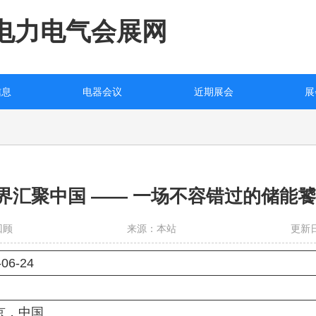
电力电气会展网
信息
电器会议
近期展会
展
界汇聚中国 —— 一场不容错过的储能饕
回顾
来源：本站
更新日
06-24
京，中国