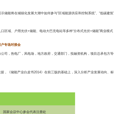
展示储能将在城镇化发展大潮中如何参与
“
区域能源供应和控制系统
”
、
“
低碳建筑
人口区域、户用光伏
+
储能、电动大巴充电站等多种
“
分布式光伏
+
储能
”
商业模式
用户专场对接会
力公司，热电厂，风电场，地方政府，交通部门，投融资机构，项目总承包方等
依据，《储能产业白皮书
2014
》在前三版的基础上，深入分析产业发展动向、标
国家会议中心参会代表注册处