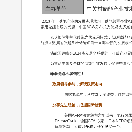
主办单位
中关村储能产业技术
2013
年，储能产业的发展充满坎坷！储能领军企业
A
家用储能市场的兴起，中国
8GW
分布式光伏规
划又给
光伏加储能替代传统光伏应用模式，低碳城镇的
能源大数据的兴起又给储能项目带来哪些新的发展模
储能国际峰会
2014
将立足全球视野，打破产业界
为推动中国及全球的储能行业发展，促进中国和
峰会亮点不容错过！
政府领导参与，解读政策走向
国家能源局，科技部，发改委，住建部
分享先进经验，把握国际趋势
美国
ARRA
法案颁布六年以来，执行效
Dr.ImreGyuk
、德国
GTAI
专家、日本
NEDO
项
体制改革，
为储能争取更好的发展平台。