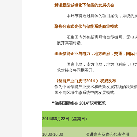
解读新型城镇化下储能的发展机会
本环节将通过具体的项目案例，系统的
聚焦分布式光伏与储能系统商业模式
汇集国内外包括离网海岛型微网、无电
展开高端对话。
组织储能企业与电力，地方政府，交通，国际
国家电网，南方电网，地方电科院，电
求对接会将同期召开。
《储能产业白皮书
2014
》权威发布
作为中国储能产业技术和政策发展路线的决策
国不同区域生态系统中的发展模式。
“
储能国际峰会
2014”
议程概览
2014
年
6
月
22
日（星期日）
10:00-16:00
演讲嘉宾及参会代表注册