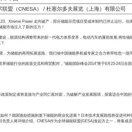
联盟（CNESA） / 杜塞尔多夫展览（上海）有限公司
123
、
Xtreme Power
走向破产，部分储能示范项目受成本制约已停止运行。但
储能市场注入了新的活力！
建设，能源结构调整带来的新一代电力体系变革，电动汽车的蓬勃发展
,
将给储
式？
限，为储能的商用拓展道路。我们倾中国储能界权威专家之合力将带给您一场
世界储能行业的政策交流和商贸配对，
“
储能国际峰会
2014”
将于
6
月
23-24
日在国
等政策制定者将直接与产业同仁面对面，为破解产业发展困境，探索适合中国的
果如何？德国激励措施刺激下储能的商业化进展？日本技术发展路线将促进何种
目负责人将详细介绍。
CNESA
作为全球储能联盟
(GESA)
发起方之一，将集成