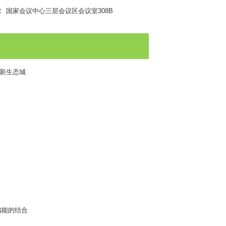
求
国家会议中心三层会议区会议室
308B
新生态城
储能的结合