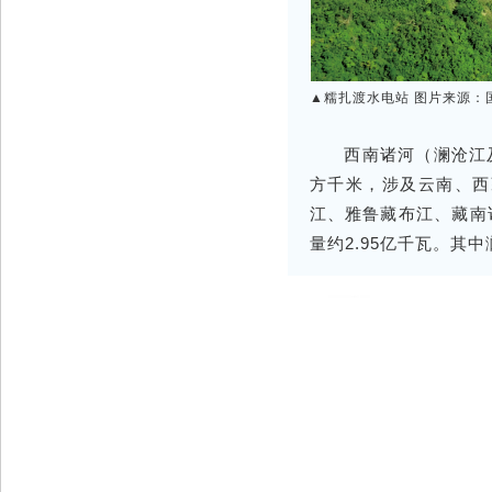
▲糯扎渡水电站 图片来源：
西南诸河（澜沧江
方千米，涉及云南、西
江、雅鲁藏布江、藏南
量约2.95亿千瓦。其