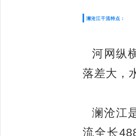
澜沧江干流特点：
河网纵
落差大，
澜沧江
流全长4