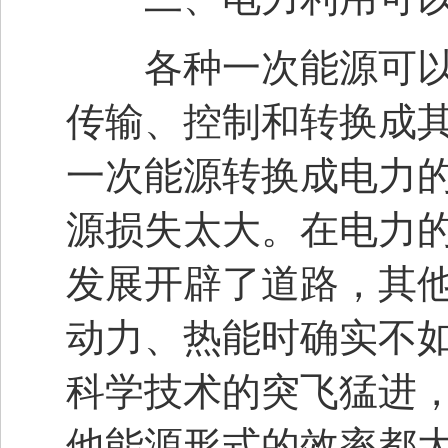
各种一次能源可以转
传输、控制和转换成
一次能源转换成电力
源损失太大。在电力
发展开辟了道路，其
动力、热能时确实不
科学技术的突飞猛进
他能源形式的效率都