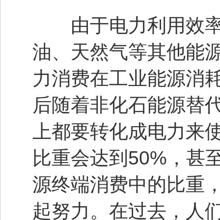
由于电力利用效率越
油、天然气等其他能
力消费在工业能源消耗
后随着非化石能源替
上都要转化成电力来
比重会达到50%，甚
源终端消费中的比重
起努力。在过去，人