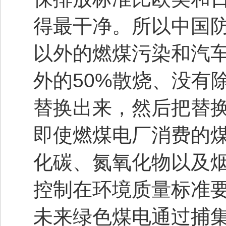
得最干净。所以中国
以外的燃煤污染和汽
外的50%散烧、没有
替换出来，然后把替
即使燃煤电厂消费的煤
化碳、氮氧化物以及
控制在环境质量标准
未来绿色煤电通过捕集