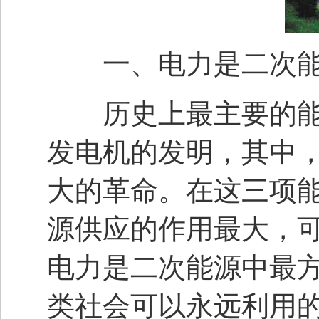
一、电力是二次能
历史上最主要的能源
发电机的发明，其中
大的革命。在这三项
源供应的作用最大，
电力是二次能源中最
类社会可以永远利用