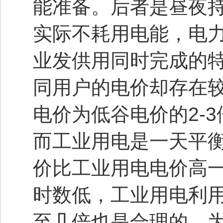
能准备。后者是昼夜
实际不耗用电能，电
业发供用同时完成的
同用户的电价却存在
电价为低谷电价的2-
而工业用电是一天平
价比工业用电电价高
时数低，工业用电利
至几倍也是合理的。