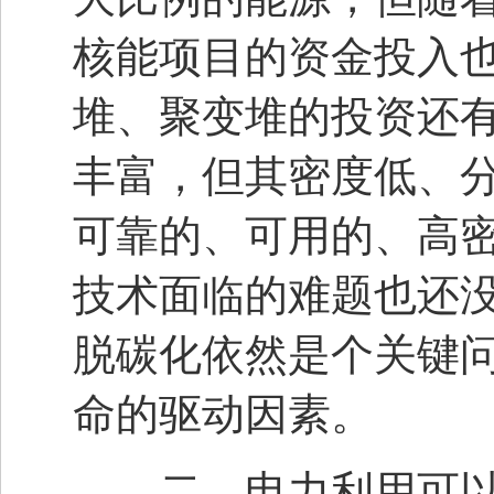
核能项目的资金投入
堆、聚变堆的投资还
丰富，但其密度低、
可靠的、可用的、高
技术面临的难题也还
脱碳化依然是个关键
命的驱动因素。
二、电力利用可以