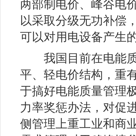
两部制电价、峰谷电
以采取分级无功补偿
可以对用电设备产生
我国目前在电能质量
平、轻电价结构，重
于搞好电能质量管理
力率奖惩办法，对促
侧管理上重工业和商