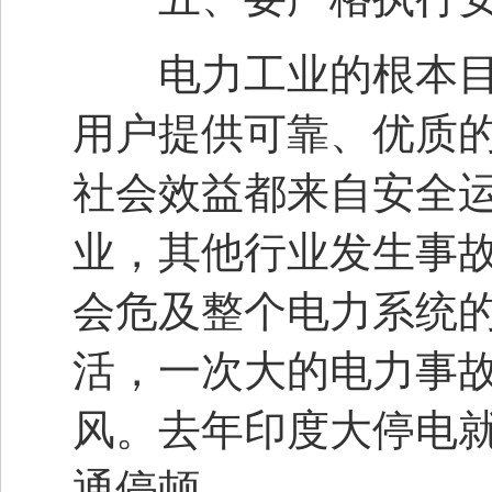
电力工业的根本目的
用户提供可靠、优质
社会效益都来自安全
业，其他行业发生事
会危及整个电力系统
活，一次大的电力事
风。去年印度大停电就
通停顿。