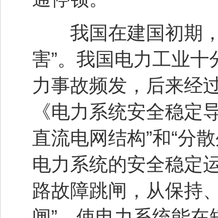
我国在建国初期，毛
害”。我国电力工业十
力事故频发，后来经过
《电力系统安全稳定导
直流电网结构”和“分散
电力系统的安全稳定运
路故障跳闸，从保持、
闸”，使电力系统能在