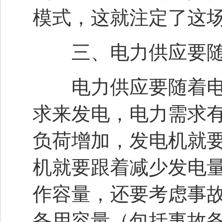
模式，这就注定了这
三、电力供应要随
电力供应要随着电力
求来发电，电力需求
负荷增加，发电机就
机就要跟着减少发电
作容量，还要考虑事
备用容量（包括事故