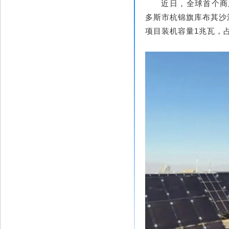
近日，全球首个商
多斯市杭锦旗库布其沙
项目装机容量1兆瓦，占