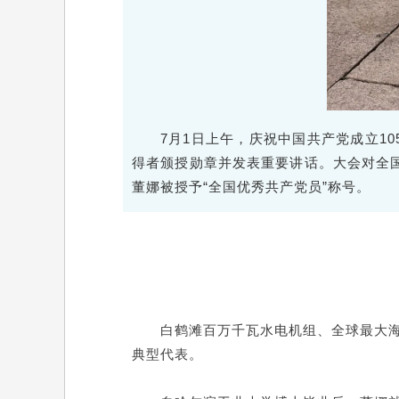
7月1日上午，庆祝中国共产党成立1
得者颁授勋章并发表重要讲话。大会对全
董娜被授予“全国优秀共产党员”称号。
白鹤滩百万千瓦水电机组、全球最大
典型代表。