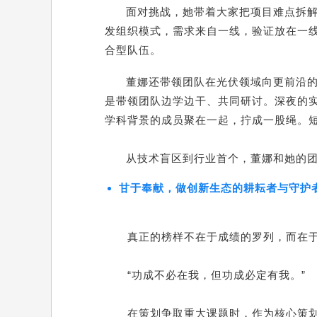
面对挑战，她带着大家把项目难点拆解
发组织模式，需求来自一线，验证放在一
合型队伍。
董娜还带领团队在光伏领域向更前沿的
是带领团队边学边干、共同研讨。深夜的实
学科背景的成员聚在一起，拧成一股绳。
从技术盲区到行业首个，董娜和她的
甘于奉献，做创新生态的耕耘者与守护
真正的榜样不在于成绩的罗列，而在
“功成不必在我，但功成必定有我。”
在策划争取重大课题时，作为核心策