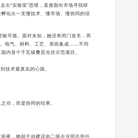
走出“实验室”思维，直接面向市场寻找研
业孵化出一支懂技术、懂市场、懂协同的综
经验可循。面对未知，她没有闭门攻关，而
”。电气、材料、工艺、系统集成……不同
了国内首个千瓦级叠层光伏示范项目。
听到技术最真实的心跳。
人之功，而是协同的结果。
交前夜，她却主动建议由二级企业同志担任